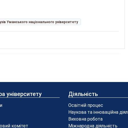
рузів Уманського національного університету
ра університету
Діяльність
и
Освітній процес
Наукова та інноваційна дія
Виховна робота
овий комітет
Міжнародна діяльність