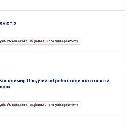
 юністю
рузів Уманського національного університету
 Володимир Осадчий: «Треба щоденно ставати
чора»
рузів Уманського національного університету