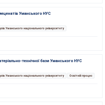
меценатів Уманського НУС
рузів Уманського національного університету
теріально-технічної бази Уманського НУС
рузів Уманського національного університету
Освітній процес