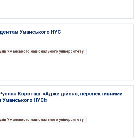
удентам Уманського НУС
рузів Уманського національного університету
 Руслан Короташ: «Адже дійсно, перспективними
 Уманського НУС!»
рузів Уманського національного університету