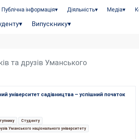
Публічна інформація
Діяльність
Медіа
К
уденту
Випускнику
ків та друзів Уманського
ий університет садівництва – успішний початок
тупнику
Студенту
рузів Уманського національного університету