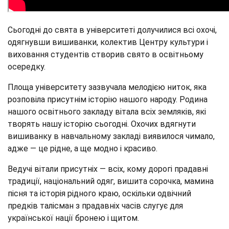
Сьогодні до свята в університеті долучилися всі охочі,
одягнувши вишиванки, колектив Центру культури і
виховання студентів створив свято в освітньому
осередку.
Площа університету зазвучала мелодією ниток, яка
розповіла присутнім історію нашого народу. Родина
нашого освітнього закладу вітала всіх земляків, які
творять нашу історію сьогодні. Охочих вдягнути
вишиванку в навчальному закладі виявилося чимало,
адже — це рідне, а ще модно і красиво.
Ведучі вітали присутніх — всіх, кому дорогі прадавні
традиції, національний одяг, вишита сорочка, мамина
пісня та історія рідного краю, оскільки одвічний
предків талісман з прадавніх часів слугує для
української нації бронею і щитом.