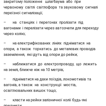
закритому положенні шлагбаума або при
червоному світлі світлофора та звуковому сигналі
переїзної сигналізації;
– на станціях і перегонах пролізати під
вагонами і перелізати через автозчепи для переходу
через колію;
– на електрифікованих лініях підніматися на
опори, а також торкатись до металевих проводів
заземлення, які ідуть від опори до рейки;
– наближатися до електропроводу, що лежить
на землі, ближче ніж на 10 метрів;
– підніматися на дахи поїздів, локомотивів та
вагонів, а також на конструкції мостів,
освітлювальних вишок тощо;
– класти на рейки залізничної колії будь-які
предмети;