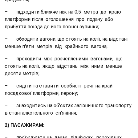
– підходити ближче ніж на 0,5 метра до краю
платформи після оголошення про подачу або
прибуття поїзда до його повної зупинки;
– обходити вагони, що стоять на колії, на відстані
менше п'яти метрів від крайнього вагона;
– проходити між розчепленими вагонами, що
стоять на колії, якщо відстань між ними менше
десяти метрів;
– сидіти та ставити особисті речі на край
посадкової платформи, перону;
– знаходитись на об'єктах залізничного транспорту
в стані алкогольного сп'яніння;
2) ПАСАЖИРАМ:
– проїжджати на дахах, підніжках, перехідних