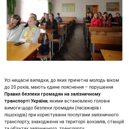
Усі нещасні випадки, до яких причетна молодь віком
до 20 років, мають єдине пояснення – порушення
Правил
безпеки громадян на залізничному
транспорті України
, якими встановлено головні
вимоги щодо
безпеки громадян (пасажирів і
пішоходів) при користуванні послугами залізничного
транспорту, знаходженні на території вокзалів, станцій
та об'єктах залізничного транспорту.