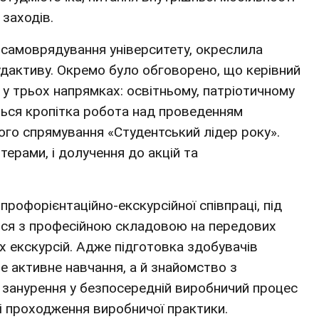
 заходів.
 самоврядування університету, окреслила
удактиву. Окремо було обговорено, що керівний
у трьох напрямках: освітньому, патріотичному
еться кропітка робота над проведенням
го спрямування «Студентський лідер року».
терами, і долучення до акцій та
рофорієнтаційно-екскурсійної співпраці, під
ися з професійною складовою на передових
х екскурсій. Адже підготовка здобувачів
 активне навчання, а й знайомство з
 занурення у безпосередній виробничий процес
 і проходження виробничої практики.