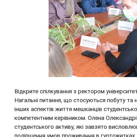
Відкрите спілкування з ректором університет
Нагальні питання, що стосуються побуту та н
інших аспектів життя мешканців студентсько
компетентним керівником. Олена Олександрів
студентського активу, які завзято висловлю
поліпшення умов проживання в гуртожитках с