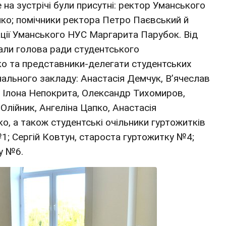
на зустрічі були присутні: ректор Уманського
нко; помічники ректора Петро Паєвський й
ації Уманського НУС Маргарита Парубок. Від
тали голова ради студентського
о та представники-делегати студентських
чального закладу: Анастасія Демчук, В’ячеслав
, Ілона Непокрита, Олександр Тихомиров,
Олійник, Ангеліна Цапко, Анастасія
о, а також студентські очільники гуртожитків
1; Сергій Ковтун, староста гуртожитку №4;
у №6.