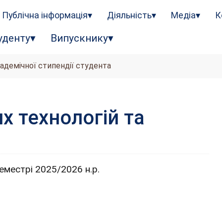
Публічна інформація
Діяльність
Медіа
К
уденту
Випускнику
кадемічної стипендії студента
х технологій та
еместрі 2025/2026 н.р.