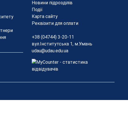
Новини підрозділів
Події
Карта сайту
ситету
Реквізити для оплати
ртнери
+38 (04744) 3-20-11
ння
вул.Інститутська 1, м.Умань
udau@udau.edu.ua