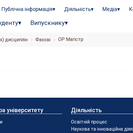
Публічна інформація
Діяльність
Медіа
К
уденту
Випускнику
ОР Магістр
х) дисциплін
Фахові
ра університету
Діяльність
и
Освітній процес
Наукова та інноваційна дія