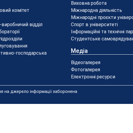
Виховна робота
овий комітет
Міжнародна діяльність
Міжнародні проєкти універ
-виробничий відділ
Спорт в університеті
бораторії
Інформаційні та технічні па
 підрозділи
Студентське самоврядува
луговування
Медіа
ативно-господарська
Відеогалерея
Фотогалерея
Електронні ресурси
ння на джерело інформації заборонена