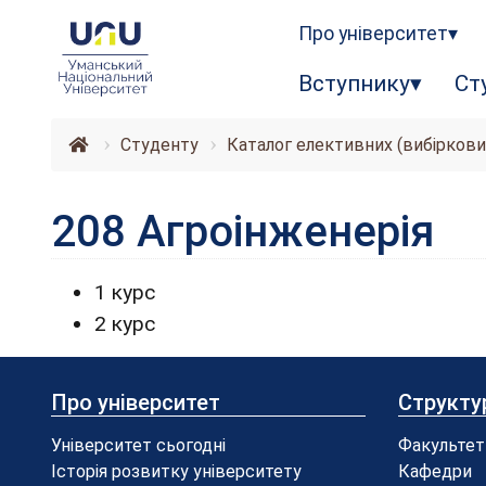
Про університет
Вступнику
Ст
Студенту
Каталог елективних (вибіркови
208 Агроінженерія
1 курс
2 курс
Про університет
Структу
Університет сьогодні
Факультет
Історія розвитку університету
Кафедри