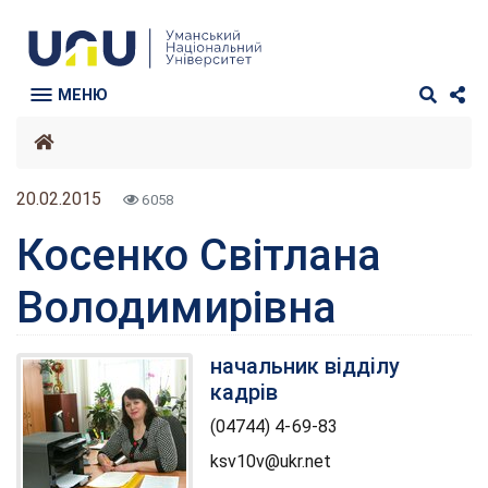
МЕНЮ
20.02.2015
6058
Косенко Світлана
Володимирівна
начальник відділу
кадрів
(04744) 4-69-83
ksv10v@ukr.net