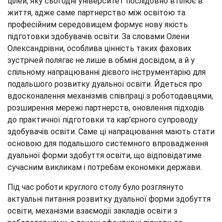
цілей, яку сьогодні університет послідовно втілює в
життя, адже саме партнерство між освітою та
професійним середовищем формує нову якість
підготовки здобувачів освіти. За словами Олени
Олександрівни, особлива цінність таких фахових
зустрічей полягає не лише в обміні досвідом, а й у
спільному напрацюванні дієвого інструментарію для
подальшого розвитку дуальної освіти. Йдеться про
вдосконалення механізмів співпраці з роботодавцями,
розширення мережі партнерств, оновлення підходів
до практичної підготовки та кар’єрного супроводу
здобувачів освіти. Саме ці напрацювання мають стати
основою для подальшого системного впровадження
дуальної форми здобуття освіти, що відповідатиме
сучасним викликам і потребам економіки держави.
Під час роботи круглого столу було розглянуто
актуальні питання розвитку дуальної форми здобуття
освіти, механізми взаємодії закладів освіти з