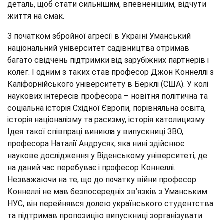
деталь, щоб стати сильнішим, впевненішим, відчути
життя на смак.
З початком збройної агресії в Україні Уманський
національний університет садівництва отримав
багато свідчень підтримки від зарубіжних партнерів і
колег. І одним з таких став професор Джон Коннеллі з
Каліфорнійського університету в Берклі (США). У колі
наукових інтересів професора – новітня політична та
соціальна історія Східної Європи, порівняльна освіта,
історія націоналізму та расизму, історія католицизму.
Ідея такої співпраці виникла у випускниці ЗВО,
професора Наталії Андрусяк, яка нині здійснює
наукове дослідження у Віденському університеті, де
на даний час перебуває і професор Коннеллі.
Незважаючи на те, що до початку війни професор
Коннеллі не мав безпосередніх зв’язків з Уманським
НУС, він перейнявся долею українського студентства
та підтримав пропозицію випускниці зорганізувати