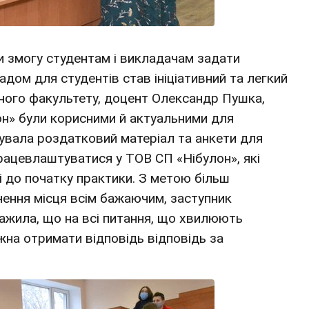
чи змогу студентам і викладачам задати
адом для студентів став ініціативний та легкий
чного факультету, доцент Олександр Пушка,
он» були корисними й актуальними для
тувала роздатковий матеріал та анкети для
працевлаштуватися у ТОВ СП «Нібулон», які
ці до початку практики. З метою більш
ечення місця всім бажаючим, заступник
важила, що на всі питання, що хвилюють
жна отримати відповідь відповідь за