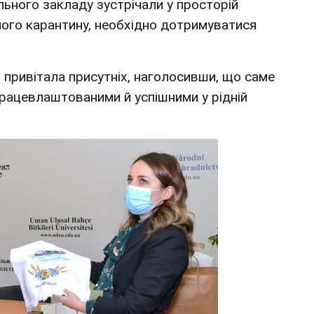
ьного закладу зустрічали у просторій
вного карантину, необхідно дотримуватися
 привітала присутніх, наголосивши, що саме
рацевлаштованими й успішними у рідній