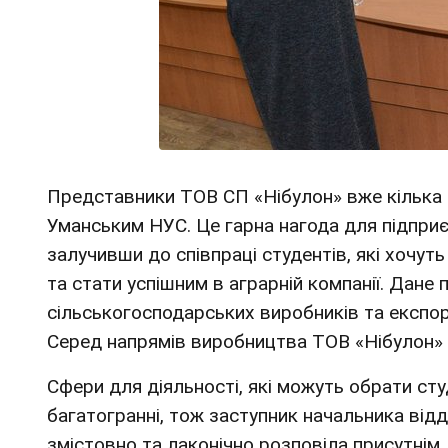
Представники ТОВ СП «Нібулон» вже кілька р
Уманським НУС. Це гарна нагода для підприє
залучивши до співпраці студентів, які хочу
та стати успішним в аграрній компанії. Дане
сільськогосподарських виробників та експорте
Серед напрямів виробництва ТОВ «Нібулон» 
Сфери для діяльності, які можуть обрати ст
багатогранні, тож заступник начальника відд
змістовно та лаконічно розповіла присутнім