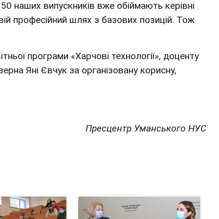
 50 наших випускників вже обіймають керівні
вій професійний шлях з базових позицій. Тож
тньої програми «Харчові технології», доценту
зерна Яні Євчук за організовану корисну,
Пресцентр Уманського НУС