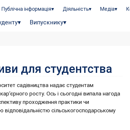
Публічна інформація
Діяльність
Медіа
К
уденту
Випускнику
иви для студентства
ситет садівництва надає студентам
ар’єрного росту. Ось і сьогодні випала нагода
рспективу проходження практики чи
ю відповідальністю сільськогосподарському