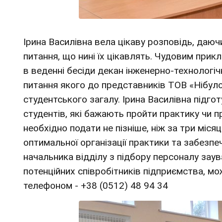
Ірина Василівна вела цікаву розповідь, даю
питання, що нині їх цікавлять. Чудовим прикл
в веденні бесіди декан інженерно-технологі
питання якого до представників ТОВ «Нібул
студентського загалу. Ірина Василівна підго
студентів, які бажають пройти практику чи 
необхідно подати не пізніше, ніж за три міся
оптимальної організації практики та забезп
начальника відділу з підбору персоналу зау
потенційних співробітників підприємства, мо
телефоном -
+38 (0512) 48 94 34