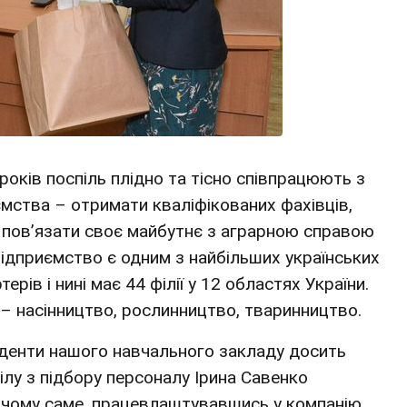
оків поспіль плідно та тісно співпрацюють з
мства – отримати кваліфікованих фахівців,
ть пов’язати своє майбутнє з аграрною справою
 підприємство є одним з найбільших українських
рів і нині має 44 філії у 12 областях України.
– насінництво, рослинництво, тваринництво.
уденти нашого навчального закладу досить
ілу з підбору персоналу Ірина Савенко
, чому саме, працевлаштувавшись у компанію