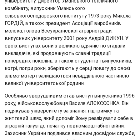
університету, директор Уманського тепличного
комбінату, випускник Уманського
сільськогосподарського інституту 1973 року Микола
ГОРДІЙ, а також президент Асоціації виробників
молока, голова Всеукраїнської аграрної ради,
випускник університету 2001 року Андрій ДИКУН. У
своїх виступах вони з великою вдячністю згадали
викладачів, які продовжують славні традиції
попередніх поколінь, а також студентів і випускників,
котрі, попри роки, зберігають у серці повагу до своєї
альма-матер і залишаються невіддільною частиною
великої університетської родини.
Особливо зворушливим став виступ випускника 1996
року, військовослужбовця Василя АЛЄКСЄЄНКА. Він
подякував університету за знання, підтримку та
життєвий шлях, який допоміг йому реалізувати себе в
аграрній галузі до початку повномасштабної війни.
Захисник України поділився власним досвідом служби,