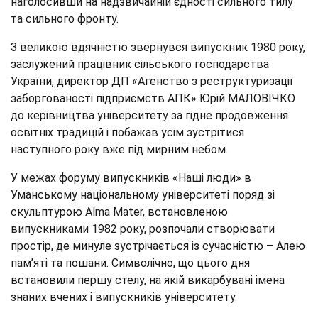
наголосивши на надзвичайній єдності сильного тилу
та сильного фронту.
З великою вдячністю звернувся випускник 1980 року,
заслужений працівник сільського господарства
України, директор ДП «Агенство з реструктуризації
заборгованості підприємств АПК» Юрій МАЛОВІЧКО
до керівництва університету за гідне продовження
освітніх традицій і побажав усім зустрітися
наступного року вже під мирним небом.
У межах форуму випускників «Наші люди» в
Уманському національному університеті поряд зі
скульптурою Alma Mater, встановленою
випускниками 1982 року, розпочали створювати
простір, де минуле зустрічається із сучасністю – Алею
пам’яті та пошани. Символічно, що цього дня
встановили першу стелу, на якій викарбувані імена
знаних вчених і випускників університету.