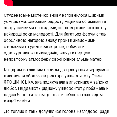
Студентське містечко знову наповнилося щирими
усмішками, сльозами радості, міцними обіймами та
зворушливими спогадами, що повертали кожного у
найкращі роки молодості. Для багатьох форум став
особливою нагодою знову пройти знайомими
стежками студентських років, побачити
однокурсників і викладачів, відчути серцем
неповторну атмосферу своєї рідної альма-матер.
Із щирим вітальним словом до присутніх звернулася
виконувач обов’язків ректора університету Олена
ЯРОШИНСЬКА, яка подякувала випускникам за їхню
любов і відданість рідному університету, побажала й
надалі берегти та зміцнювати зв’язок із закладом
вищої освіти.
До теплих вітань долучилися голова Наглядової ради