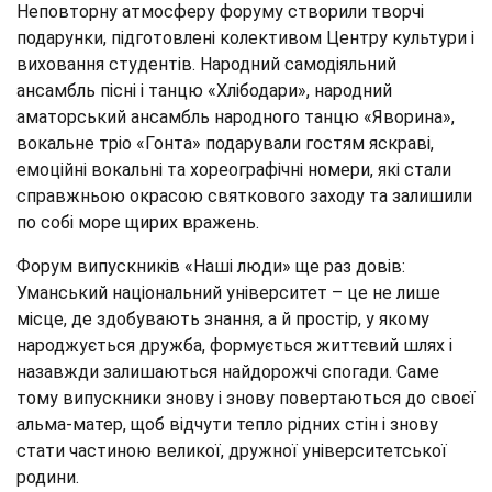
Неповторну атмосферу форуму створили творчі
подарунки, підготовлені колективом Центру культури і
виховання студентів. Народний самодіяльний
ансамбль пісні і танцю «Хлібодари», народний
аматорський ансамбль народного танцю «Яворина»,
вокальне тріо «Гонта» подарували гостям яскраві,
емоційні вокальні та хореографічні номери, які стали
справжньою окрасою святкового заходу та залишили
по собі море щирих вражень.
Форум випускників «Наші люди» ще раз довів:
Уманський національний університет – це не лише
місце, де здобувають знання, а й простір, у якому
народжується дружба, формується життєвий шлях і
назавжди залишаються найдорожчі спогади. Саме
тому випускники знову і знову повертаються до своєї
альма-матер, щоб відчути тепло рідних стін і знову
стати частиною великої, дружної університетської
родини.