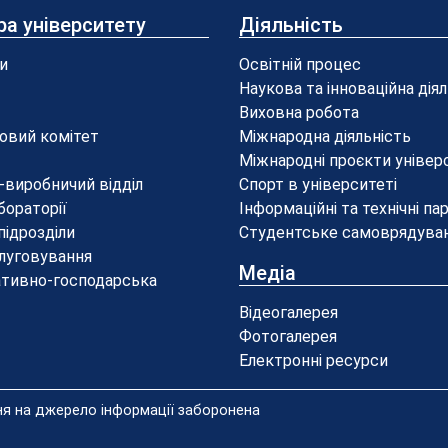
ра університету
Діяльність
и
Освітній процес
Наукова та інноваційна дія
Виховна робота
овий комітет
Міжнародна діяльність
Міжнародні проєкти універ
-виробничий відділ
Спорт в університеті
бораторії
Інформаційні та технічні па
 підрозділи
Студентське самоврядува
луговування
Медіа
ативно-господарська
Відеогалерея
Фотогалерея
Електронні ресурси
ння на джерело інформації заборонена