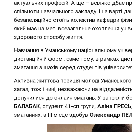
актуальних професій. А ще – всіляко дбає п
спільноти навчального закладу. І на варті да
безапеляційно стоїть колектив кафедри фізи
який має на меті всезагальне охоплення уні
здорового способу життя.
Навчання в Уманському національному уніве
дистанційній формі, саме тому, в рамках дис
змагання з шахів серед студентів університе
Активна життєва позиція молоді Уманського 
загал, тож і нині, незважаючи на віддаленіс
долучилися до онлайн змагань. У запеклій 
БАЛАБАК
, студент 41-сп групи,
Аліна ГРЕСЬ
змаганнях, а ІІІ місце здобув
Олександр ПЕ