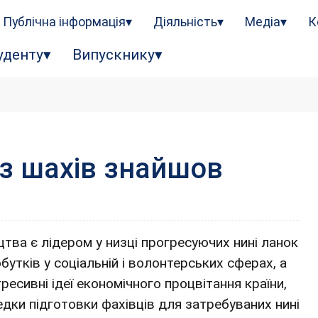
Публічна інформація
Діяльність
Медіа
К
уденту
Випускнику
з шахів знайшов
цтва є лідером у низці прогресуючих нині ланок
бутків у соціальній і волонтерських сферах, а
есивні ідеї економічного процвітання країни,
дки підготовки фахівців для затребуваних нині