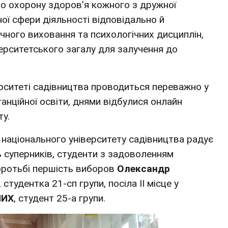
ро охорону здоров’я кожного з дружної
ної сфери діяльності відповідально й
чного виховання та психологічних дисциплін,
верситетського загалу для залучення до
рситеті садівництва проводиться переважно у
танційної освіти, днями відбулися онлайн
ту.
національного університету садівництва радує
ть суперників, студенти з задоволенням
боротьбі першість виборов
Олександр
, студентка 21-сп групи, посіла ІІ місце у
ЛИХ
, студент 25-а групи.