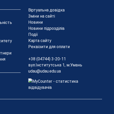
Віртуальна довідка
Зміни на сайті
Новини
льність
Новини підрозділів
Події
Карта сайту
ситету
Реквізити для оплати
ртнери
+38 (04744) 3-20-11
ння
вул.Інститутська 1, м.Умань
udau@udau.edu.ua