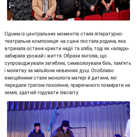
Одним із центральних моментів стала літературно-
театральна композиція: на сцені постала родина, яка
втрачала останні крихти надії та хліба, тоді як «влада»
забирала урожай і життя. Образи янголів, що
супроводжували загиблих, символізували біль, пам’ять
і молитву за мільйони невинних душ. Особливо
емоційними стали монологи матері й дитини, які
передали трагізм покоління, приреченого помирати на
землі, здатній годувати півсвіту.