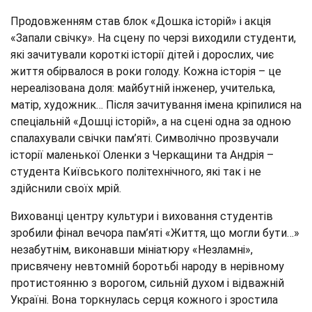
Продовженням став блок «Дошка історій» і акція
«Запали свічку». На сцену по черзі виходили студенти,
які зачитували короткі історії дітей і дорослих, чиє
життя обірвалося в роки голоду. Кожна історія – це
нереалізована доля: майбутній інженер, учителька,
матір, художник… Після зачитування імена кріпилися на
спеціальній «Дошці історій», а на сцені одна за одною
спалахували свічки пам’яті. Символічно прозвучали
історії маленької Оленки з Черкащини та Андрія –
студента Київського політехнічного, які так і не
здійснили своїх мрій.
Вихованці центру культури і виховання студентів
зробили фінал вечора пам’яті «Життя, що могли бути…»
незабутнім, виконавши мініатюру «Незламні»,
присвячену невтомній боротьбі народу в нерівному
протистоянню з ворогом, сильній духом і відважній
Україні. Вона торкнулась серця кожного і зростила