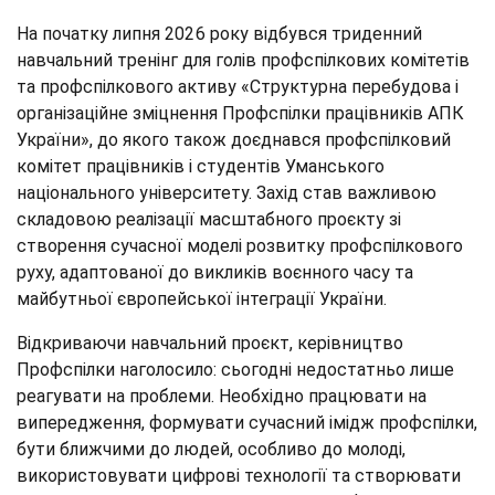
На початку липня 2026 року відбувся триденний
навчальний тренінг для голів профспілкових комітетів
та профспілкового активу «Структурна перебудова і
організаційне зміцнення Профспілки працівників АПК
України», до якого також доєднався профспілковий
комітет працівників і студентів Уманського
національного університету. Захід став важливою
складовою реалізації масштабного проєкту зі
створення сучасної моделі розвитку профспілкового
руху, адаптованої до викликів воєнного часу та
майбутньої європейської інтеграції України.
Відкриваючи навчальний проєкт, керівництво
Профспілки наголосило: сьогодні недостатньо лише
реагувати на проблеми. Необхідно працювати на
випередження, формувати сучасний імідж профспілки,
бути ближчими до людей, особливо до молоді,
використовувати цифрові технології та створювати