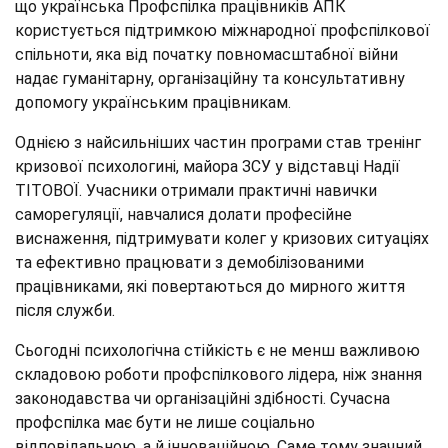
що українська Профспілка працівників АПК
користується підтримкою міжнародної профспілкової
спільноти, яка від початку повномасштабної війни
надає гуманітарну, організаційну та консультативну
допомогу українським працівникам.
Однією з найсильніших частин програми став тренінг
кризової психологині, майора ЗСУ у відставці Надії
ТІТОВОЇ. Учасники отримали практичні навички
саморегуляції, навчалися долати професійне
виснаження, підтримувати колег у кризових ситуаціях
та ефективно працювати з демобілізованими
працівниками, які повертаються до мирного життя
після служби.
Сьогодні психологічна стійкість є не менш важливою
складовою роботи профспілкового лідера, ніж знання
законодавства чи організаційні здібності. Сучасна
профспілка має бути не лише соціально
відповідальною, а й інноваційною. Саме тому значний