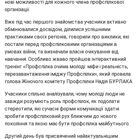
нові можливості для кожного члена профспілкової
організації.
Вже під час першого знайомства учасники активно
обмінювалися досвідом, ділилися успішними
практиками своїх регіонів, говорили про виклики, які
постали перед профспілковими організаціями в
умовах війни, та визначали власні очікування від
навчання. Особливо жваво пройшов інтерактивний
тренінг «Профспілка очима молоді: міфи і реальність,
перезавантаження іміджу Профспілки», який провела
голова Жіночого комітету Профспілки Надія БУРЛАКА.
Учасники спільно аналізували, чому молоді люди не
завжди розуміють роль профспілок, як подолати
стереотипи, які сучасні форми комунікації здатні
зробити профспілковий рух ближчим до нового
покоління та якою має бути профспілка майбутнього.
Другий день був присвячений найактуальнішим