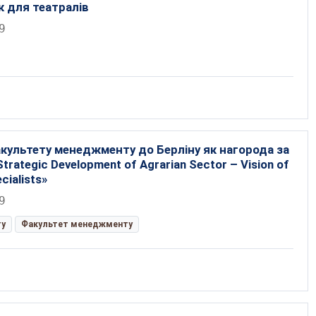
 для театралів
9
культету менеджменту до Берліну як нагорода за
trategic Development of Agrarian Sector – Vision of
cialists»
9
ту
Факультет менеджменту