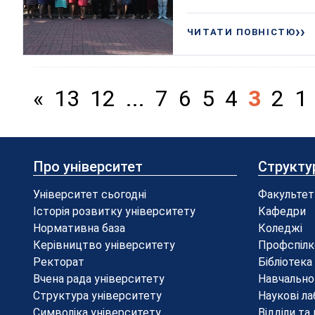
ЧИТАТИ ПОВНІСТЮ
«
13
12
...
7
6
5
4
3
2
1
Про університет
Структу
Університет сьогодні
Факультет
Історія розвитку університету
Кафедри
Нормативна база
Коледжі
Керівництво університету
Профспілк
Ректорат
Бібліотека
Вчена рада університету
Навчально
Структура університету
Наукові ла
Символіка університету
Відділи та