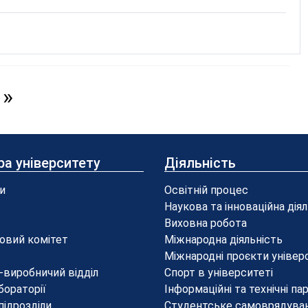
»
ра університету
Діяльність
и
Освітній процес
Наукова та інноваційна дія
Виховна робота
овий комітет
Міжнародна діяльність
Міжнародні проєкти універ
-виробничий відділ
Спорт в університеті
бораторії
Інформаційні та технічні па
 підрозділи
Студентське самоврядува