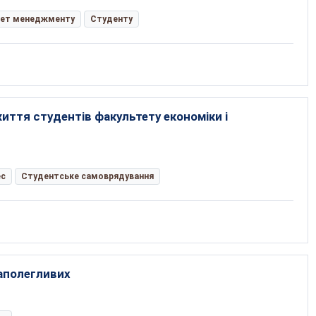
тет менеджменту
Студенту
життя студентів факультету економіки і
ес
Студентське самоврядування
аполегливих