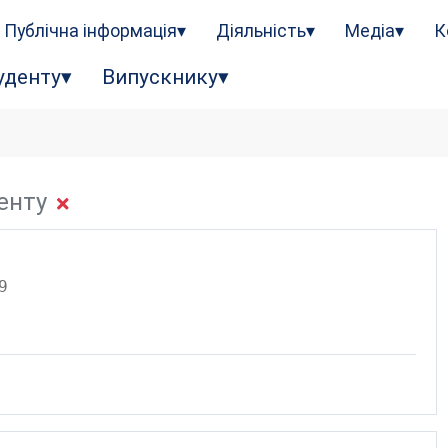
Публічна інформація
Діяльність
Медіа
К
уденту
Випускнику
енту
9