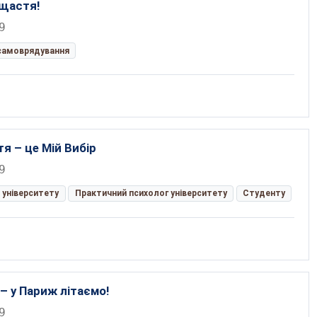
щастя!
9
самоврядування
я – це Мій Вибір
9
 університету
Практичний психолог університету
Студенту
– у Париж літаємо!
9