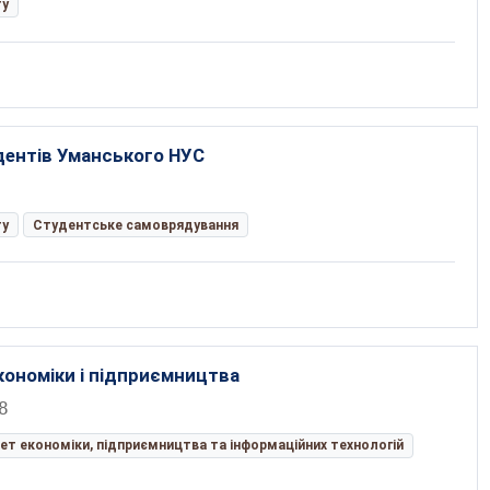
ту
дентів Уманського НУС
ту
Студентське самоврядування
економіки і підприємництва
8
ет економіки, підприємництва та інформаційних технологій